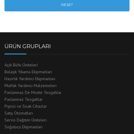
RESET
ÜRÜN GRUPLARI
Açık Büfe Üniteleri
Bulaşık Yıkama Ekipmanları
Hazırlık Yardımcı Ekipmanları
Mutfak Yardımcı Malzemeleri
Paslanmaz De Monte Tezgahlar
Paslanmaz Tezgahlar
Pişirici ve Sıcak Cihazlar
Satış Otomatları
Servis Dağıtım Üniteleri
Soğutucu Ekipmanları